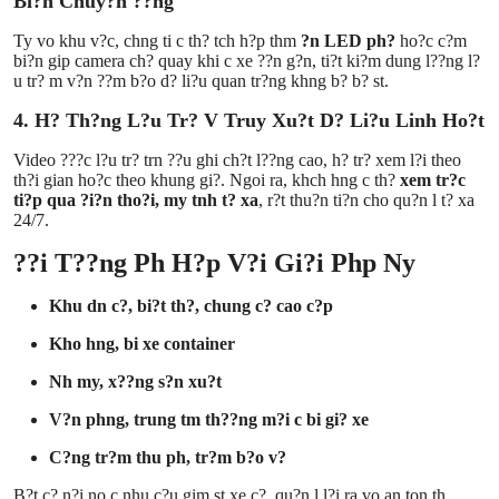
Bi?n Chuy?n ??ng
Ty vo khu v?c, chng ti c th? tch h?p thm
?n LED ph?
ho?c c?m
bi?n gip camera ch? quay khi c xe ??n g?n, ti?t ki?m dung l??ng l?
u tr? m v?n ??m b?o d? li?u quan tr?ng khng b? b? st.
4. H? Th?ng L?u Tr? V Truy Xu?t D? Li?u Linh Ho?t
Video ???c l?u tr? trn ??u ghi ch?t l??ng cao, h? tr? xem l?i theo
th?i gian ho?c theo khung gi?. Ngoi ra, khch hng c th?
xem tr?c
ti?p qua ?i?n tho?i, my tnh t? xa
, r?t thu?n ti?n cho qu?n l t? xa
24/7.
??i T??ng Ph H?p V?i Gi?i Php Ny
Khu dn c?, bi?t th?, chung c? cao c?p
Kho hng, bi xe container
Nh my, x??ng s?n xu?t
V?n phng, trung tm th??ng m?i c bi gi? xe
C?ng tr?m thu ph, tr?m b?o v?
B?t c? n?i no c nhu c?u gim st xe c?, qu?n l l?i ra vo an ton th