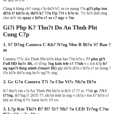
Chng ti khng ch? cung c?p thi?t b?, m cn mang ??n
gi?i php ton
di?n t? kh?o st, thi?t k? ??n l?p ??t v b?o tr
, ??c bi?t dnh ring
cho m?c tiu
quay r bi?n s? xe c? ngy v ?m
.
Gi?i Php K? Thu?t Do An Thnh Pht
Cung C?p
1. S? D?ng Camera C Kh? N?ng Nhn R Bi?n S? Ban ?
m
Camera ???c An Thnh Pht tri?n khai lun ??m b?o c
?? phn gi?i
Full HD ho?c 4K
, s? d?ng
?ng knh tele c? ??nh
v c tch h?p
h?
ng ngo?i thng minh (Smart IR)
gip nh?n di?n r bi?n s? xe trong ?
i?u ki?n thi?u sng ho?c ng??c sng.
2. Gc G?n Camera T?i ?u Cho Vi?c Nh?n Di?n
K? thu?t vin c?a An Thnh Pht kh?o st th?c t? ?? xc ??nh
gc ??t l
t??ng
, th??ng t? 2035 ??, nh?m trnh la sng v ch?p r ton b? bi?n s?
khi xe d?ng tr??c barie ho?c l?i vo.
3. L?p Km Thi?t B? H? Tr? Nh? ?n LED Tr?ng C?m