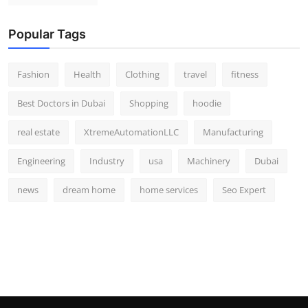
Popular Tags
Fashion
Health
Clothing
travel
fitness
Best Doctors in Dubai
Shopping
hoodie
real estate
XtremeAutomationLLC
Manufacturing
Engineering
Industry
usa
Machinery
Dubai
news
dream home
home services
Seo Expert