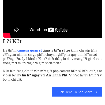
L?i K?t
H? th?ng
camera quan st
quay r bi?n s? xe
khng ch? gip t?ng
c??ng an ninh m cn gp ph?n chuyn nghi?p ha quy trnh ki?m sot
ph??ng ti?n. ?y l kho?n ??u t? thi?t th?c, lu di, v mang l?i gi tr? cao
trong m?i mi tr??ng c?n gim st ch?t ch?.
N?u b?n ?ang c?n t? v?n m?t gi?i php camera bi?n s? hi?u qu?, r nt
v b?n b?, hy
lin h? ngay v?i An Thnh Pht
?? ???c h? tr? t?n n?i v
bo gi chi ti?t.
Click Here To See More