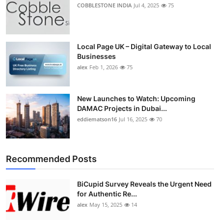
COBBLESTONE INDIA
Jul 4, 2025
75
Local Page UK – Digital Gateway to Local
Businesses
alex
Feb 1, 2026
75
New Launches to Watch: Upcoming
DAMAC Projects in Dubai...
eddiematson16
Jul 16, 2025
70
Recommended Posts
BiCupid Survey Reveals the Urgent Need
for Authentic Re...
alex
May 15, 2025
14