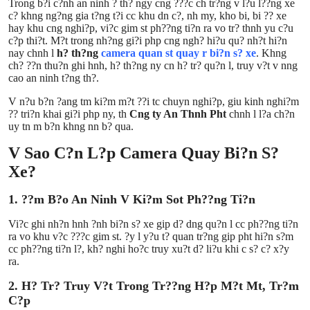
Trong b?i c?nh an ninh ? th? ngy cng ???c ch tr?ng v l?u l??ng xe
Top 10
c? khng ng?ng gia t?ng t?i cc khu dn c?, nh my, kho bi, bi ?? xe
hay khu cng nghi?p, vi?c gim st ph??ng ti?n ra vo tr? thnh yu c?u
c?p thi?t. M?t trong nh?ng gi?i php cng ngh? hi?u qu? nh?t hi?n
How To
nay chnh l
h? th?ng
camera quan st quay r bi?n s? xe
. Khng
ch? ??n thu?n ghi hnh, h? th?ng ny cn h? tr? qu?n l, truy v?t v nng
cao an ninh t?ng th?.
Support Number
V n?u b?n ?ang tm ki?m m?t ??i tc chuyn nghi?p, giu kinh nghi?m
?? tri?n khai gi?i php ny, th
Cng ty An Thnh Pht
chnh l l?a ch?n
uy tn m b?n khng nn b? qua.
V Sao C?n L?p Camera Quay Bi?n S?
Xe?
1. ??m B?o An Ninh V Ki?m Sot Ph??ng Ti?n
Vi?c ghi nh?n hnh ?nh bi?n s? xe gip d? dng qu?n l cc ph??ng ti?n
ra vo khu v?c ???c gim st. ?y l y?u t? quan tr?ng gip pht hi?n s?m
cc ph??ng ti?n l?, kh? nghi ho?c truy xu?t d? li?u khi c s? c? x?y
ra.
2. H? Tr? Truy V?t Trong Tr??ng H?p M?t Mt, Tr?m
C?p