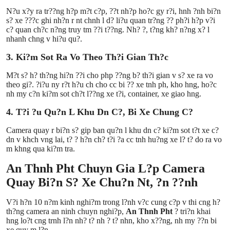
N?u x?y ra tr??ng h?p m?t c?p, ??t nh?p ho?c gy r?i, hnh ?nh bi?n
s? xe ???c ghi nh?n r nt chnh l d? li?u quan tr?ng ?? ph?i h?p v?i
c? quan ch?c n?ng truy tm ??i t??ng. Nh? ?, t?ng kh? n?ng x? l
nhanh chng v hi?u qu?.
3. Ki?m Sot Ra Vo Theo Th?i Gian Th?c
M?t s? h? th?ng hi?n ??i cho php ??ng b? th?i gian v s? xe ra vo
theo gi?. ?i?u ny r?t h?u ch cho cc bi ?? xe tnh ph, kho hng, ho?c
nh my c?n ki?m sot ch?t l??ng xe t?i, container, xe giao hng.
4. T?i ?u Qu?n L Khu Dn C?, Bi Xe Chung C?
Camera quay r bi?n s? gip ban qu?n l khu dn c? ki?m sot t?t xe c?
dn v khch vng lai, t? ? h?n ch? t?i ?a cc tnh hu?ng xe l? t? do ra vo
m khng qua ki?m tra.
An Thnh Pht Chuyn Gia L?p Camera
Quay Bi?n S? Xe Chu?n Nt, ?n ??nh
V?i h?n 10 n?m kinh nghi?m trong l?nh v?c cung c?p v thi cng h?
th?ng camera an ninh chuyn nghi?p,
An Thnh Pht
? tri?n khai
hng lo?t cng trnh l?n nh? t? nh ? t? nhn, kho x??ng, nh my ??n bi
xe quy m l?n.