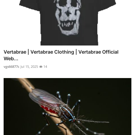
Vertabrae | Vertabrae Clothing | Vertabrae Official
Web...
vgs66877c
Jul 15, 2025
14