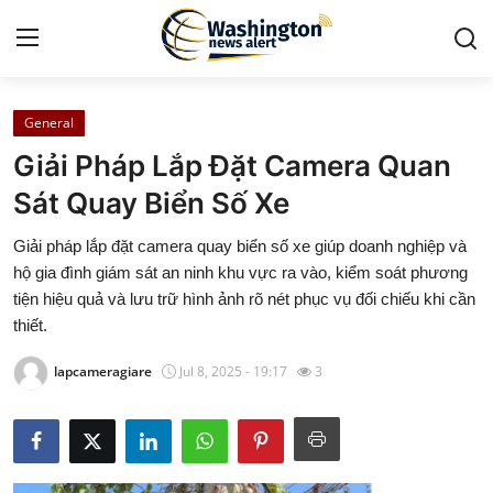
General
Home
Giải Pháp Lắp Đặt Camera Quan
Press Release
Sát Quay Biển Số Xe
Giải pháp lắp đặt camera quay biển số xe giúp doanh nghiệp và
Contact
hộ gia đình giám sát an ninh khu vực ra vào, kiểm soát phương
tiện hiệu quả và lưu trữ hình ảnh rõ nét phục vụ đối chiếu khi cần
Travel
thiết.
Privacy Policy
lapcameragiare
Jul 8, 2025 - 19:17
3
About
News Network