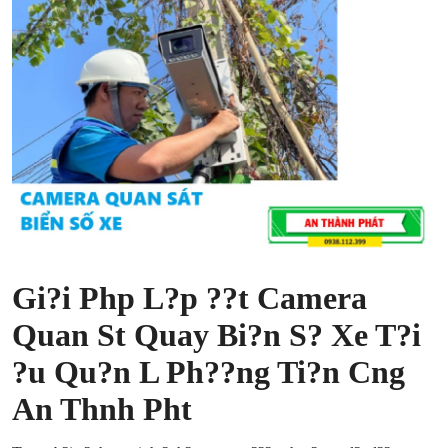
Submit Press Release
Guest Posting
Crypto
Advertise with US
Business
Finance
Gi?i Php L?p ??t Camera
Tech
Quan St Quay Bi?n S? Xe T?i
?u Qu?n L Ph??ng Ti?n Cng
Real Estate
An Thnh Pht
General