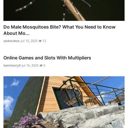
Do Male Mosquitoes Bite? What You Need to Know
About Mo...
zackmatoo
Jul 15, 2025
12
Online Games and Slots With Multipliers
liamhenry9
Jul 16, 2025
5