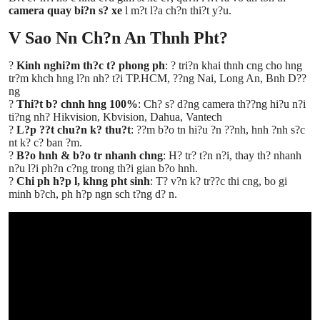
camera quay bi?n s? xe
l m?t l?a ch?n thi?t y?u.
V Sao Nn Ch?n An Thnh Pht?
?
Kinh nghi?m th?c t? phong ph
: ? tri?n khai thnh cng cho hng
tr?m khch hng l?n nh? t?i TP.HCM, ??ng Nai, Long An, Bnh D??
ng
?
Thi?t b? chnh hng 100%
: Ch? s? d?ng camera th??ng hi?u n?i
ti?ng nh? Hikvision, Kbvision, Dahua, Vantech
?
L?p ??t chu?n k? thu?t
: ??m b?o tn hi?u ?n ??nh, hnh ?nh s?c
nt k? c? ban ?m.
?
B?o hnh & b?o tr nhanh chng
: H? tr? t?n n?i, thay th? nhanh
n?u l?i ph?n c?ng trong th?i gian b?o hnh.
?
Chi ph h?p l, khng pht sinh
: T? v?n k? tr??c thi cng, bo gi
minh b?ch, ph h?p ngn sch t?ng d? n.