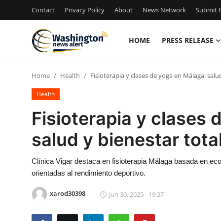
Contact
Privacy Policy
About
News Network
Submit P
HOME
PRESS RELEASE
Home
Home
Health
Fisioterapia y clases de yoga en Málaga: salu
Press Release
Health
Contact
Fisioterapia y clases
salud y bienestar tota
Travel
Privacy Policy
Clínica Vigar destaca en fisioterapia Málaga basada en e
orientadas al rendimiento deportivo.
About
xarod30398
Jun 30, 2025 - 19:37
News Network