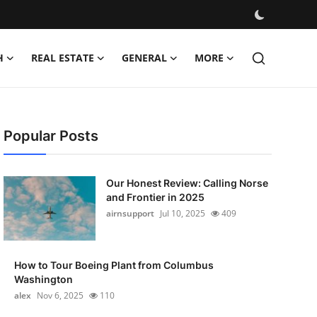
H
REAL ESTATE
GENERAL
MORE
Popular Posts
Our Honest Review: Calling Norse
and Frontier in 2025
airnsupport
Jul 10, 2025
409
How to Tour Boeing Plant from Columbus
Washington
alex
Nov 6, 2025
110