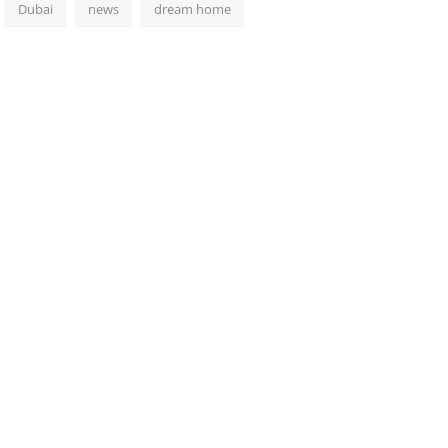
Dubai
news
dream home