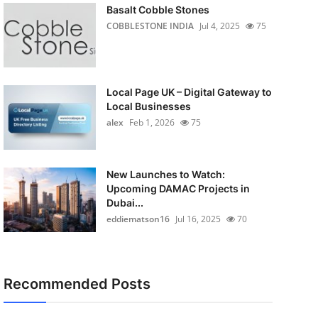
Basalt Cobble Stones
COBBLESTONE INDIA
Jul 4, 2025
75
Local Page UK – Digital Gateway to
Local Businesses
alex
Feb 1, 2026
75
New Launches to Watch:
Upcoming DAMAC Projects in
Dubai...
eddiematson16
Jul 16, 2025
70
Recommended Posts