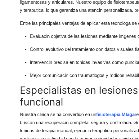
ligamentosas y articulares. Nuestro equipo de fisioterapeut
y teraputica, lo que garantiza una atencin personalizada, 
Entre las principales ventajas de aplicar esta tecnologa se
Evaluacin objetiva de las lesiones mediante imgenes d
Control evolutivo del tratamiento con datos visuales fi
Intervencin precisa en tcnicas invasivas como punci
Mejor comunicacin con traumatlogos y mdicos rehabili
Especialistas en lesione
funcional
Nuestra clnica se ha convertido en un
fisioterapia Mlaga
re
buscan una recuperacin completa, segura y controlada. Gra
tcnicas de terapia manual, ejercicio teraputico personaliza
vuelvan a su actividad con la mayor seguridad y rapidez po