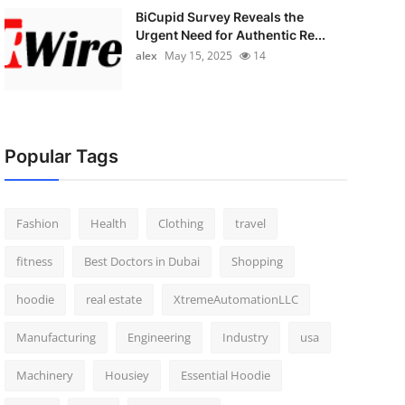
BiCupid Survey Reveals the
Urgent Need for Authentic Re...
alex
May 15, 2025
14
Popular Tags
Fashion
Health
Clothing
travel
fitness
Best Doctors in Dubai
Shopping
hoodie
real estate
XtremeAutomationLLC
Manufacturing
Engineering
Industry
usa
Machinery
Housiey
Essential Hoodie