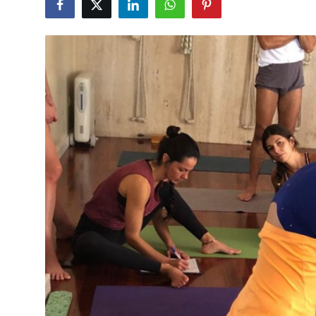
Submit Press Release
Guest Posting
Crypto
Advertise with US
Business
Finance
Tech
Real Estate
General