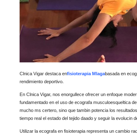
Top 10
How To
Support Number
Clnica Vigar destaca en
fisioterapia Mlaga
basada en ecog
rendimiento deportivo.
En Clnica Vigar, nos enorgullece ofrecer un enfoque modern
fundamentado en el uso de ecografa musculoesqueltica de a
mucho ms certero, sino que tambin potencia los resultados t
tiempo real el estado del tejido daado y seguir la evolucin d
Utilizar la ecografa en fisioterapia representa un cambio r