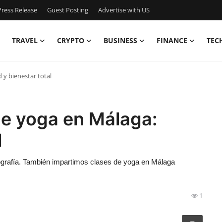
ress Release
Guest Posting
Advertise with US
TRAVEL
CRYPTO
BUSINESS
FINANCE
TEC
d y bienestar total
 de yoga en Málaga:
l
cografía. También impartimos clases de yoga en Málaga
1